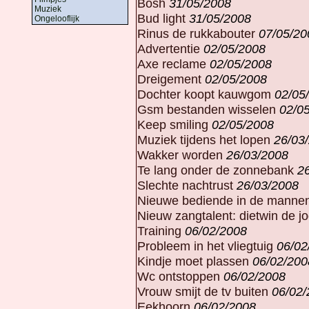
Bosh
31/05/2008
Muziek
Bud light
31/05/2008
Ongelooflijk
Rinus de rukkabouter
07/05/20
Advertentie
02/05/2008
Axe reclame
02/05/2008
Dreigement
02/05/2008
Dochter koopt kauwgom
02/05
Gsm bestanden wisselen
02/0
Keep smiling
02/05/2008
Muziek tijdens het lopen
26/03
Wakker worden
26/03/2008
Te lang onder de zonnebank
2
Slechte nachtrust
26/03/2008
Nieuwe bediende in de manne
Nieuw zangtalent: dietwin de j
Training
06/02/2008
Probleem in het vliegtuig
06/02
Kindje moet plassen
06/02/200
Wc ontstoppen
06/02/2008
Vrouw smijt de tv buiten
06/02/
Eekhoorn
06/02/2008