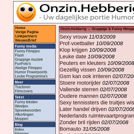
Home
Onzin.Hebberig
→ Grappige & Funny filmpj
Vorige Pagina
Sexy vrouw
11/03/2009
Linkpartners
NieuwsBrief
Prof-voetballer
10/09/2008
Funny media
Klop krijgen
10/09/2008
Funny Filmpjes
Flash
Leuke date
10/09/2008
Grappige muziek
Peuters en kleuters
10/09/200
FunFoto's
Akelige Filmpjes
Gezellig vissen
10/09/2008
Humor Powerpoints
Gsm kan ook irriteren
02/07/20
Leuke Programma's
Stoere motorijder
02/07/2008
Meer
Tractoren
Vallende sterren
02/07/2008
Filmcovers
Oudere mannen
02/07/2008
Tekst
Sexy tennissters die truitjes w
Funny teksten
Weetjes
Later handel drijven
02/07/200
Spreekwoorden
Afkortingen
Nederlands ruimtevaartprogr
Moppen
Zonder bril rijden
02/07/2008
Blog
Bomauto
31/05/2008
Index
Filmpjes